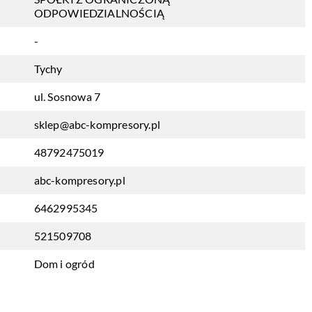
ODPOWIEDZIALNOŚCIĄ
-
Tychy
ul. Sosnowa 7
sklep@abc-kompresory.pl
48792475019
abc-kompresory.pl
6462995345
521509708
Dom i ogród