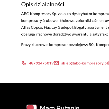
Opis działalności
ABC Kompresory Sp. z o.o. to dystrybutor kompresor
kompresory śrubowe i tłokowe, zbiorniki ciśnieni
Atlas Copco, Fiac czy Gudepol. Bogaty asortyment 
obsługa i fachowe doradztwo gwarantują satysfakcj
Frazy kluczowe:
kompresor bezolejowy 50l
, Kompre
48792475019
sklep@abc-kompresory.pl