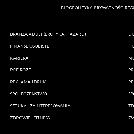
BLOG
POLITYKA PRYWATNOŚCI
REG
BRANŻA ADULT (EROTYKA, HAZARD)
DO
FINANSE OSOBISTE
HO
KARIERA
M
PODRÓŻE
PR
REKLAMA I DRUK
RE
SPOŁECZEŃSTWO
SP
SZTUKA I ZAINTERESOWANIA
TE
ZDROWIE I FITNESS
ZW