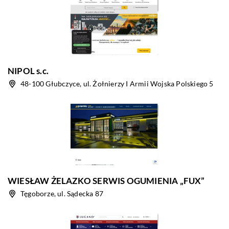
NIPOL s.c.
48-100 Głubczyce, ul. Żołnierzy I Armii Wojska Polskiego 5
WIESŁAW ŻELAZKO SERWIS OGUMIENIA „FUX”
Tęgoborze, ul. Sądecka 87