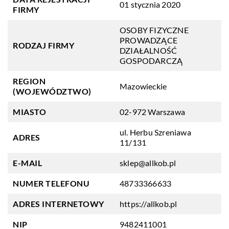
01 stycznia 2020
FIRMY
OSOBY FIZYCZNE
PROWADZĄCE
RODZAJ FIRMY
DZIAŁALNOŚĆ
GOSPODARCZĄ
REGION
Mazowieckie
(WOJEWÓDZTWO)
MIASTO
02-972 Warszawa
ul. Herbu Szreniawa
ADRES
11/131
E-MAIL
sklep@allkob.pl
NUMER TELEFONU
48733366633
ADRES INTERNETOWY
https://allkob.pl
NIP
9482411001