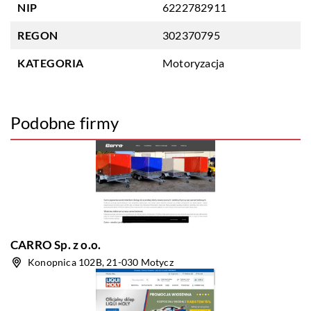
NIP
6222782911
REGON
302370795
KATEGORIA
Motoryzacja
Podobne firmy
CARRO Sp. z o.o.
Konopnica 102B, 21-030 Motycz