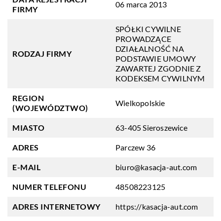
06 marca 2013
FIRMY
SPÓŁKI CYWILNE
PROWADZĄCE
DZIAŁALNOŚĆ NA
RODZAJ FIRMY
PODSTAWIE UMOWY
ZAWARTEJ ZGODNIE Z
KODEKSEM CYWILNYM
REGION
Wielkopolskie
(WOJEWÓDZTWO)
MIASTO
63-405 Sieroszewice
ADRES
Parczew 36
E-MAIL
biuro@kasacja-aut.com
NUMER TELEFONU
48508223125
ADRES INTERNETOWY
https://kasacja-aut.com