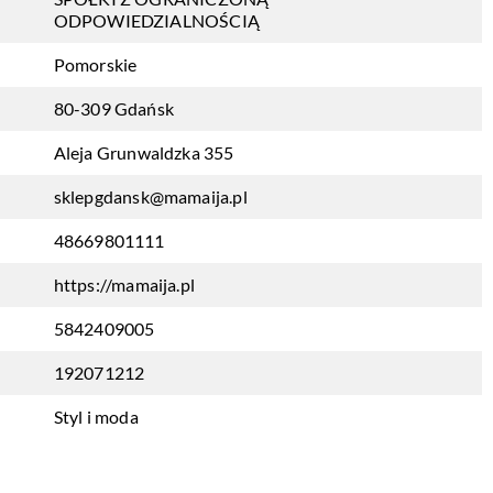
ODPOWIEDZIALNOŚCIĄ
Pomorskie
80-309 Gdańsk
Aleja Grunwaldzka 355
sklepgdansk@mamaija.pl
48669801111
https://mamaija.pl
5842409005
192071212
Styl i moda