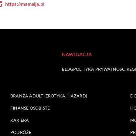
https://mamaija.pl
NAWIGACJA
BLOG
POLITYKA PRYWATNOŚCI
REG
BRANŻA ADULT (EROTYKA, HAZARD)
DO
FINANSE OSOBISTE
HO
KARIERA
M
PODRÓŻE
PR