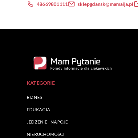
48669801111
sklepgdansk@mamaija.pl
KATEGORIE
BIZNES
EDUKACJA
JEDZENIE I NAPOJE
NIERUCHOMOŚCI