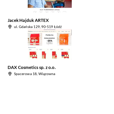
Jacek Hajduk ARTEX
ul. Gdańska 129, 90-519 Łódź
DAX Cosmetics sp. z o.o.
Spacerowa 18, Wiązowna