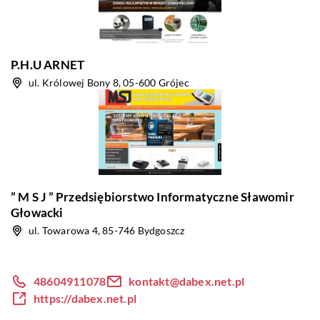
P.H.U ARNET
ul. Królowej Bony 8, 05-600 Grójec
” M S J ” Przedsiębiorstwo Informatyczne Sławomir
Głowacki
ul. Towarowa 4, 85-746 Bydgoszcz
48604911078
kontakt@dabex.net.pl
https://dabex.net.pl