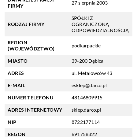
27 sierpnia 2003
FIRMY
SPÓŁKI Z
RODZAJ FIRMY
OGRANICZONĄ
ODPOWIEDZIALNOŚCIĄ
REGION
podkarpackie
(WOJEWÓDZTWO)
MIASTO
39-200 Dębica
ADRES
ul. Metalowców 43
E-MAIL
esklep@darco.pl
NUMER TELEFONU
48146809915
ADRES INTERNETOWY
sklep.darco.pl
NIP
8722177114
REGON
691758322