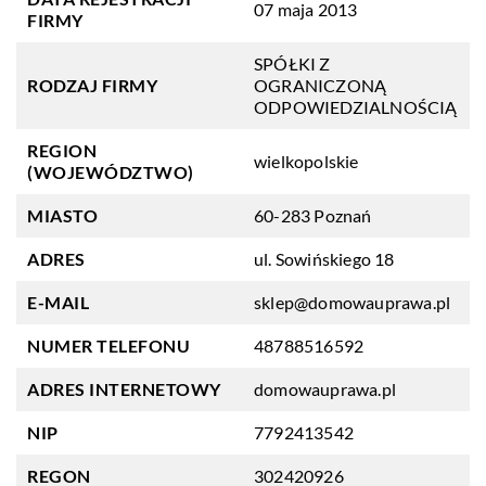
07 maja 2013
FIRMY
SPÓŁKI Z
RODZAJ FIRMY
OGRANICZONĄ
ODPOWIEDZIALNOŚCIĄ
REGION
wielkopolskie
(WOJEWÓDZTWO)
MIASTO
60-283 Poznań
ADRES
ul. Sowińskiego 18
E-MAIL
sklep@domowauprawa.pl
NUMER TELEFONU
48788516592
ADRES INTERNETOWY
domowauprawa.pl
NIP
7792413542
REGON
302420926