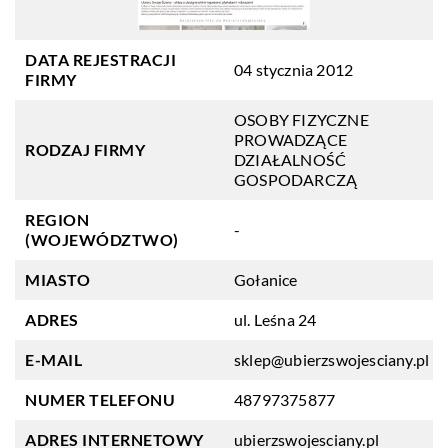
DATA REJESTRACJI
04 stycznia 2012
FIRMY
OSOBY FIZYCZNE
PROWADZĄCE
RODZAJ FIRMY
DZIAŁALNOŚĆ
GOSPODARCZĄ
REGION
-
(WOJEWÓDZTWO)
MIASTO
Gołanice
ADRES
ul. Leśna 24
E-MAIL
sklep@ubierzswojesciany.pl
NUMER TELEFONU
48797375877
ADRES INTERNETOWY
ubierzswojesciany.pl