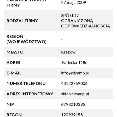
27 maja 2009
FIRMY
SPÓŁKI Z
RODZAJ FIRMY
OGRANICZONĄ
ODPOWIEDZIALNOŚCIĄ
REGION
-
(WOJEWÓDZTWO)
MIASTO
Kraków
ADRES
Tyniecka 118e
E-MAIL
info@elcamp.pl
NUMER TELEFONU
48122769006
ADRES INTERNETOWY
sklep.elcamp.pl
NIP
6793010395
REGON
120939158