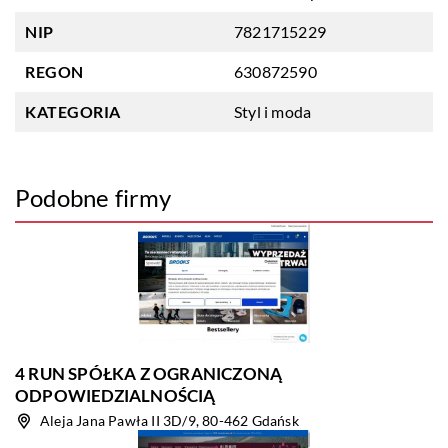
NIP
7821715229
REGON
630872590
KATEGORIA
Styl i moda
Podobne firmy
4 RUN SPÓŁKA Z OGRANICZONĄ
ODPOWIEDZIALNOŚCIĄ
Aleja Jana Pawła II 3D/9, 80-462 Gdańsk