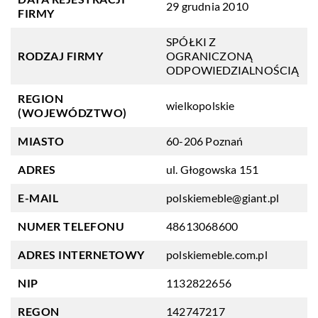
29 grudnia 2010
FIRMY
SPÓŁKI Z
RODZAJ FIRMY
OGRANICZONĄ
ODPOWIEDZIALNOŚCIĄ
REGION
wielkopolskie
(WOJEWÓDZTWO)
MIASTO
60-206 Poznań
ADRES
ul. Głogowska 151
E-MAIL
polskiemeble@giant.pl
NUMER TELEFONU
48613068600
ADRES INTERNETOWY
polskiemeble.com.pl
NIP
1132822656
REGON
142747217