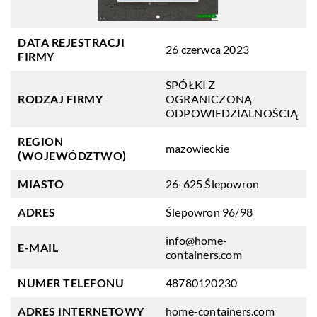
DATA REJESTRACJI
26 czerwca 2023
FIRMY
SPÓŁKI Z
RODZAJ FIRMY
OGRANICZONĄ
ODPOWIEDZIALNOŚCIĄ
REGION
mazowieckie
(WOJEWÓDZTWO)
MIASTO
26-625 Ślepowron
ADRES
Ślepowron 96/98
info@home-
E-MAIL
containers.com
NUMER TELEFONU
48780120230
ADRES INTERNETOWY
home-containers.com