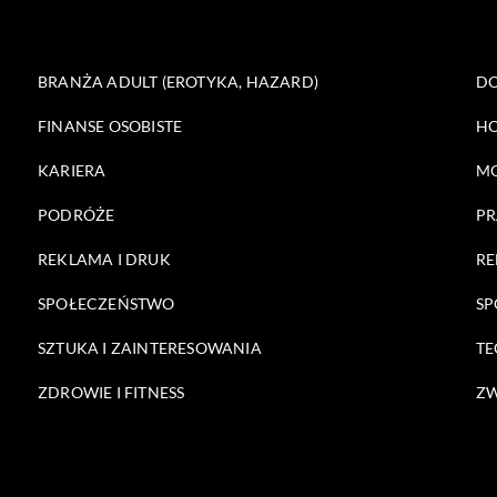
BRANŻA ADULT (EROTYKA, HAZARD)
DO
FINANSE OSOBISTE
HO
KARIERA
M
PODRÓŻE
PR
REKLAMA I DRUK
RE
SPOŁECZEŃSTWO
SP
SZTUKA I ZAINTERESOWANIA
TE
ZDROWIE I FITNESS
ZW