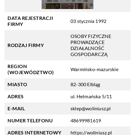
DATA REJESTRACJI
03 stycznia 1992
FIRMY
OSOBY FIZYCZNE
PROWADZĄCE
RODZAJ FIRMY
DZIAŁALNOŚĆ
GOSPODARCZĄ
REGION
Warmińsko-mazurskie
(WOJEWÓDZTWO)
MIASTO
82-300 Elbląg
ADRES
ul. Hetmańska 5/11
E-MAIL
sklep@woliniusz.pl
NUMER TELEFONU
48699981619
ADRES INTERNETOWY
https://woliniusz.pl