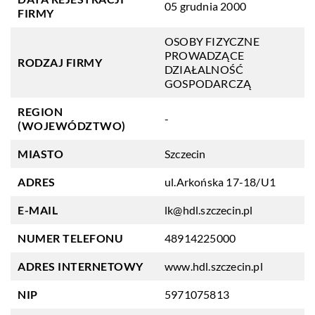
05 grudnia 2000
FIRMY
OSOBY FIZYCZNE
PROWADZĄCE
RODZAJ FIRMY
DZIAŁALNOŚĆ
GOSPODARCZĄ
REGION
-
(WOJEWÓDZTWO)
MIASTO
Szczecin
ADRES
ul.Arkońska 17-18/U1
E-MAIL
lk@hdl.szczecin.pl
NUMER TELEFONU
48914225000
ADRES INTERNETOWY
www.hdl.szczecin.pl
NIP
5971075813