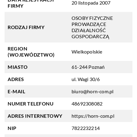
20 listopada 2007
FIRMY
OSOBY FIZYCZNE
PROWADZĄCE
RODZAJ FIRMY
DZIAŁALNOŚĆ
GOSPODARCZĄ
REGION
Wielkopolskie
(WOJEWÓDZTWO)
MIASTO
61-244 Poznań
ADRES
ul. Wagi 30/6
E-MAIL
biuro@horn-com.pl
NUMER TELEFONU
48692308082
ADRES INTERNETOWY
https://horn-com.pl
NIP
7822232214