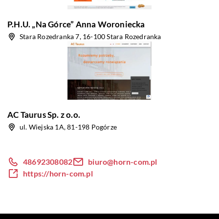
P.H.U. „Na Górce” Anna Woroniecka
Stara Rozedranka 7, 16-100 Stara Rozedranka
AC Taurus Sp. z o.o.
ul. Wiejska 1A, 81-198 Pogórze
48692308082
biuro@horn-com.pl
https://horn-com.pl