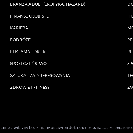
BRANŻA ADULT (EROTYKA, HAZARD)
DO
FINANSE OSOBISTE
HO
KARIERA
M
PODRÓŻE
PR
REKLAMA I DRUK
RE
SPOŁECZEŃSTWO
SP
SZTUKA I ZAINTERESOWANIA
TE
ZDROWIE I FITNESS
ZW
stanie z witryny bez zmiany ustawień dot. cookies oznacza, że będą 