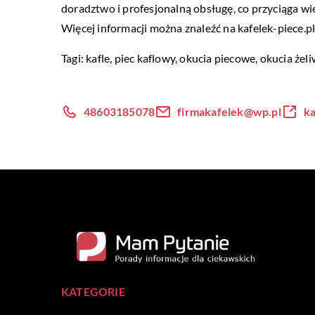
doradztwo i profesjonalną obsługę, co przyciąga w
Więcej informacji można znaleźć na kafelek-piece.pl
Tagi: kafle,
piec kaflowy
, okucia piecowe, okucia żel
48603185078
firmakafelek@wp.pl
ka
KATEGORIE