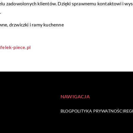
ielu zadowolonych klientów. Dzięki sprawnemu kontaktowi i wys
.
iwne, drzwiczki i ramy kuchenne
felek-piece.pl
NAWIGACJA
BLOG
POLITYKA PRYWATNOŚCI
REG