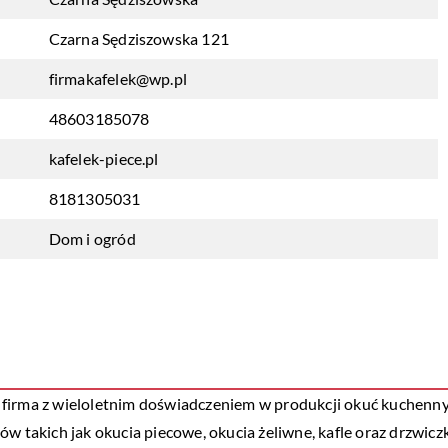
Czarna Sędziszowska 121
firmakafelek@wp.pl
48603185078
kafelek-piece.pl
8181305031
Dom i ogród
firma z wieloletnim doświadczeniem w produkcji okuć kuchennyc
ów takich jak okucia piecowe, okucia żeliwne, kafle oraz drzwic