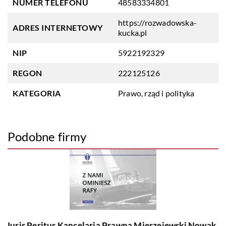
NUMER TELEFONU
48583334801
https://rozwadowska-
ADRES INTERNETOWY
kucka.pl
NIP
5922192329
REGON
222125126
KATEGORIA
Prawo, rząd i polityka
Podobne firmy
Iuris Peritus Kancelaria Prawna Mierzejewski Nowak