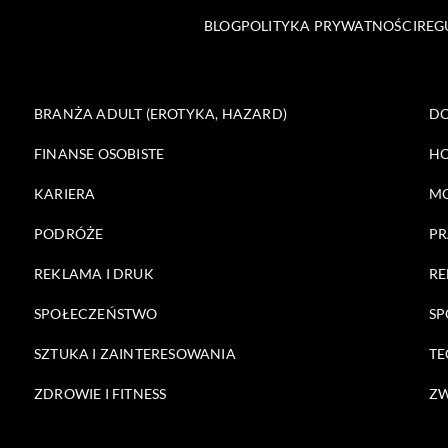
BLOG
POLITYKA PRYWATNOŚCI
REG
BRANŻA ADULT (EROTYKA, HAZARD)
DO
FINANSE OSOBISTE
HO
KARIERA
M
PODRÓŻE
PR
REKLAMA I DRUK
RE
SPOŁECZEŃSTWO
SP
SZTUKA I ZAINTERESOWANIA
TE
ZDROWIE I FITNESS
ZW