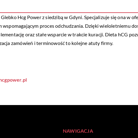
Glebko Hcg Power z siedzibą w Gdyni. Specjalizuje się ona w o
m wspomagającym proces odchudzania. Dzięki wieloletniemu dośw
ementację oraz stałe wsparcie w trakcie kuracji. Dieta hCG po
izacja zamówień i terminowość to kolejne atuty firmy.
hcgpower.pl
NAWIGACJA