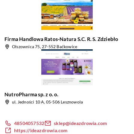
Firma Handlowa Ratos-Natura S.C. R. S. Zdziebło
Olszownica 75, 27-552 Baćkowice
NutroPharma sp. z o. o.
ul. Jedności 10 A, 05-506 Lesznowola
48504057532
sklep@ideazdrowia.com
https://ideazdrowia.com