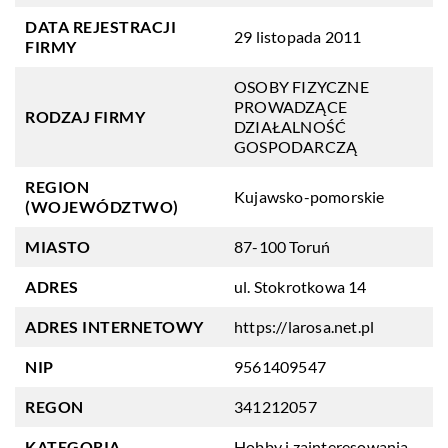
DATA REJESTRACJI
29 listopada 2011
FIRMY
OSOBY FIZYCZNE
PROWADZĄCE
RODZAJ FIRMY
DZIAŁALNOŚĆ
GOSPODARCZĄ
REGION
Kujawsko-pomorskie
(WOJEWÓDZTWO)
MIASTO
87-100 Toruń
ADRES
ul. Stokrotkowa 14
ADRES INTERNETOWY
https://larosa.net.pl
NIP
9561409547
REGON
341212057
KATEGORIA
Hobby i zainteresowania