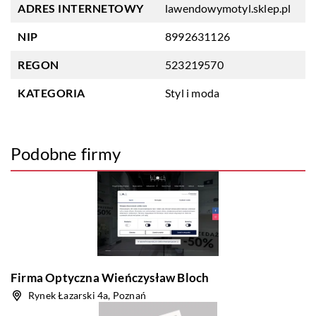
ADRES INTERNETOWY
lawendowymotyl.sklep.pl
NIP
8992631126
REGON
523219570
KATEGORIA
Styl i moda
Podobne firmy
Firma Optyczna Wieńczysław Bloch
Rynek Łazarski 4a, Poznań