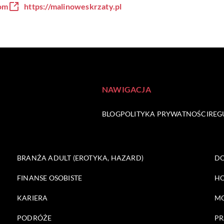
om
https://malinoweskrzaty.pl
NAWIGACJA
BLOG
POLITYKA PRYWATNOŚCI
REG
BRANŻA ADULT (EROTYKA, HAZARD)
DO
FINANSE OSOBISTE
HO
KARIERA
M
PODRÓŻE
PR