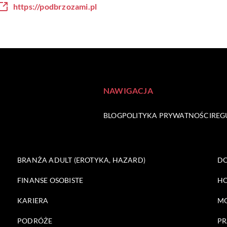
https://podbrzozami.pl
NAWIGACJA
BLOG
POLITYKA PRYWATNOŚCI
REG
BRANŻA ADULT (EROTYKA, HAZARD)
DO
FINANSE OSOBISTE
HO
KARIERA
M
PODRÓŻE
PR