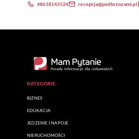
48618143524
recepcja@podbrzozami.pl
KATEGORIE
BIZNES
EDUKACJA
JEDZENIE I NAPOJE
NIERUCHOMOŚCI