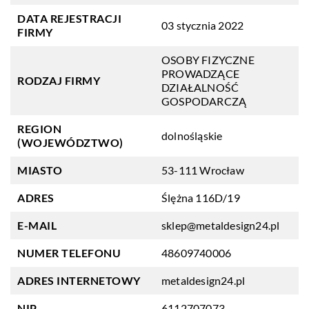
DATA REJESTRACJI
03 stycznia 2022
FIRMY
OSOBY FIZYCZNE
PROWADZĄCE
RODZAJ FIRMY
DZIAŁALNOŚĆ
GOSPODARCZĄ
REGION
dolnośląskie
(WOJEWÓDZTWO)
MIASTO
53-111 Wrocław
ADRES
Ślężna 116D/19
E-MAIL
sklep@metaldesign24.pl
NUMER TELEFONU
48609740006
ADRES INTERNETOWY
metaldesign24.pl
NIP
6112707073