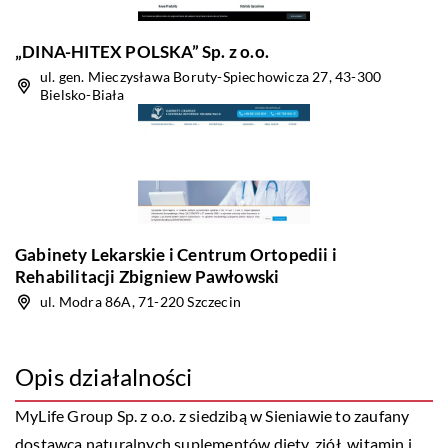
„DINA-HITEX POLSKA” Sp. z o.o.
ul. gen. Mieczysława Boruty-Spiechowicza 27, 43-300
Bielsko-Biała
Gabinety Lekarskie i Centrum Ortopedii i
Rehabilitacji Zbigniew Pawłowski
ul. Modra 86A, 71-220 Szczecin
Opis działalności
MyLife Group Sp. z o.o. z siedzibą w Sieniawie to zaufany
dostawca naturalnych suplementów diety, ziół, witamin i