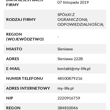
07 listopada 2019
FIRMY
SPÓŁKI Z
RODZAJ FIRMY
OGRANICZONĄ
ODPOWIEDZIALNOŚCIĄ
REGION
-
(WOJEWÓDZTWO)
MIASTO
Sieniawa
ADRES
Sieniawa 222B
E-MAIL
kontakt@my-life.pl
NUMER TELEFONU
48500879216
ADRES INTERNETOWY
my-life.pl
NIP
2220916759
REGON
384810046