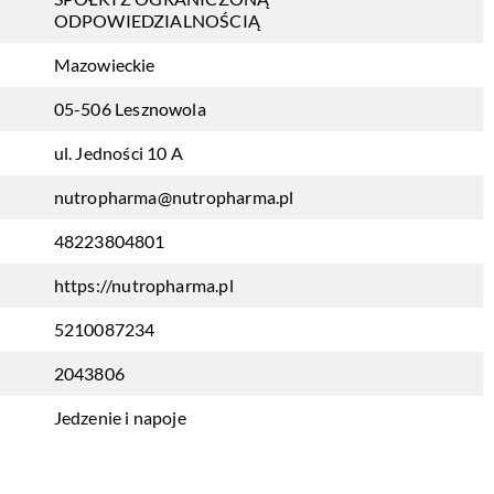
ODPOWIEDZIALNOŚCIĄ
Mazowieckie
05-506 Lesznowola
ul. Jedności 10 A
nutropharma@nutropharma.pl
48223804801
https://nutropharma.pl
5210087234
2043806
Jedzenie i napoje