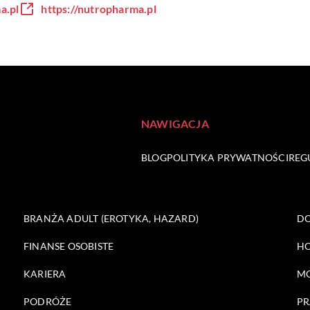
a.pl
https://nutropharma.pl
NAWIGACJA
BLOG
POLITYKA PRYWATNOŚCI
REG
BRANŻA ADULT (EROTYKA, HAZARD)
DO
FINANSE OSOBISTE
HO
KARIERA
M
PODRÓŻE
PR