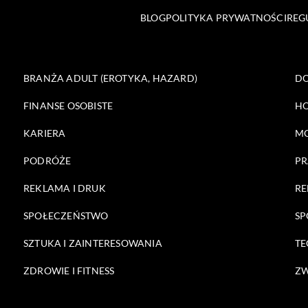
BLOG
POLITYKA PRYWATNOŚCI
REG
BRANŻA ADULT (EROTYKA, HAZARD)
DO
FINANSE OSOBISTE
HO
KARIERA
M
PODRÓŻE
PR
REKLAMA I DRUK
RE
SPOŁECZEŃSTWO
SP
SZTUKA I ZAINTERESOWANIA
TE
ZDROWIE I FITNESS
ZW