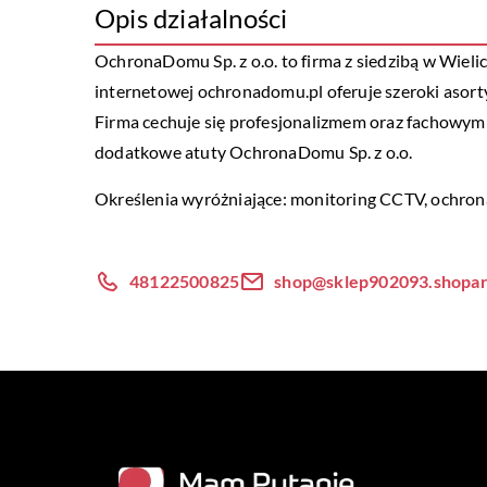
Opis działalności
OchronaDomu Sp. z o.o. to firma z siedzibą w Wielic
internetowej ochronadomu.pl oferuje szeroki aso
Firma cechuje się profesjonalizmem oraz fachowym
dodatkowe atuty OchronaDomu Sp. z o.o.
Określenia wyróżniające: monitoring CCTV,
ochron
48122500825
shop@sklep902093.shopar