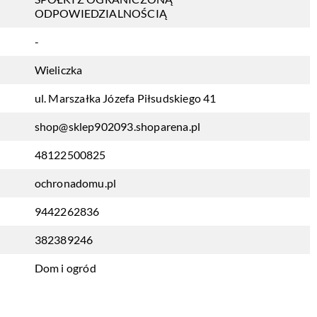
ODPOWIEDZIALNOŚCIĄ
-
Wieliczka
ul. Marszałka Józefa Piłsudskiego 41
shop@sklep902093.shoparena.pl
48122500825
ochronadomu.pl
9442262836
382389246
Dom i ogród