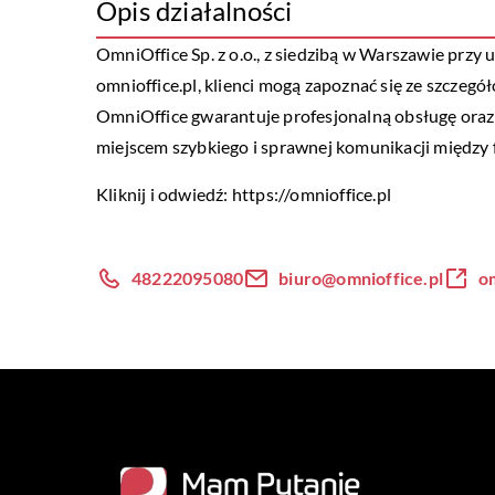
Opis działalności
OmniOffice Sp. z o.o., z siedzibą w Warszawie przy 
omnioffice.pl, klienci mogą zapoznać się ze szczegó
OmniOffice gwarantuje profesjonalną obsługę oraz
miejscem szybkiego i sprawnej komunikacji między fi
Kliknij i odwiedź:
https://omnioffice.pl
48222095080
biuro@omnioffice.pl
om