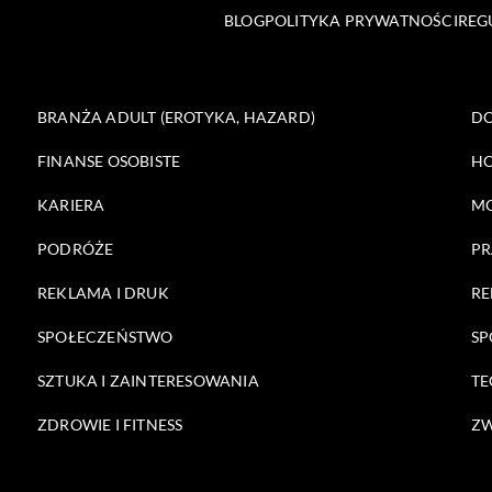
BLOG
POLITYKA PRYWATNOŚCI
REG
BRANŻA ADULT (EROTYKA, HAZARD)
DO
FINANSE OSOBISTE
HO
KARIERA
M
PODRÓŻE
PR
REKLAMA I DRUK
RE
SPOŁECZEŃSTWO
SP
SZTUKA I ZAINTERESOWANIA
TE
ZDROWIE I FITNESS
ZW