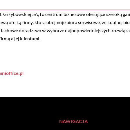
ul. Grzybowskiej 5A, to centrum biznesowe oferujące szeroką gam
łową ofertą firmy, która obejmuje biura serwisowe, wirtualne, b
 fachowe doradztwo w wyborze najodpowiedniejszych rozwiązań 
rmą a jej klientami.
nioffice.pl
NAWIGACJA