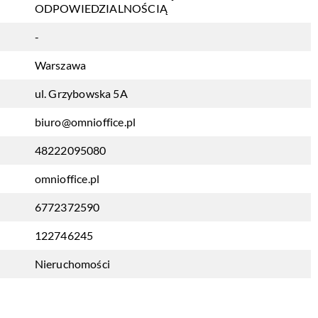
ODPOWIEDZIALNOŚCIĄ
-
Warszawa
ul. Grzybowska 5A
biuro@omnioffice.pl
48222095080
omnioffice.pl
6772372590
122746245
Nieruchomości