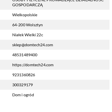
GOSPODARCZĄ
Wielkopolskie
64-200 Wolsztyn
Niałek Wielki 22c
sklep@domtech24.com
48531489400
https://domtech24.com
9231360826
300329179
Dom i ogród