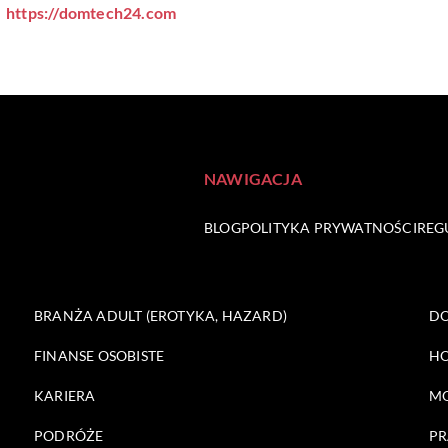
https://domtech24.com
NAWIGACJA
BLOG
POLITYKA PRYWATNOŚCI
REG
BRANŻA ADULT (EROTYKA, HAZARD)
DO
FINANSE OSOBISTE
HO
KARIERA
M
PODRÓŻE
PR