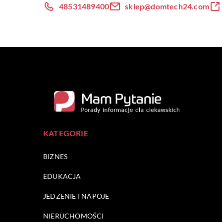
48531489400
sklep@domtech24.com
KATEGORIE
BIZNES
EDUKACJA
JEDZENIE I NAPOJE
NIERUCHOMOŚCI