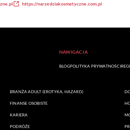
zne.pl
https://narzedziakosmetyczne.com.pl
NAWIGACJA
BLOG
POLITYKA PRYWATNOŚCI
REG
BRANŻA ADULT (EROTYKA, HAZARD)
DO
FINANSE OSOBISTE
HO
KARIERA
M
PODRÓŻE
PR