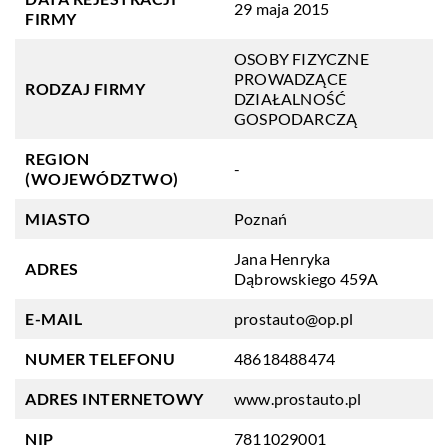
29 maja 2015
FIRMY
OSOBY FIZYCZNE
PROWADZĄCE
RODZAJ FIRMY
DZIAŁALNOŚĆ
GOSPODARCZĄ
REGION
-
(WOJEWÓDZTWO)
MIASTO
Poznań
Jana Henryka
ADRES
Dąbrowskiego 459A
E-MAIL
prostauto@op.pl
NUMER TELEFONU
48618488474
ADRES INTERNETOWY
www.prostauto.pl
NIP
7811029001