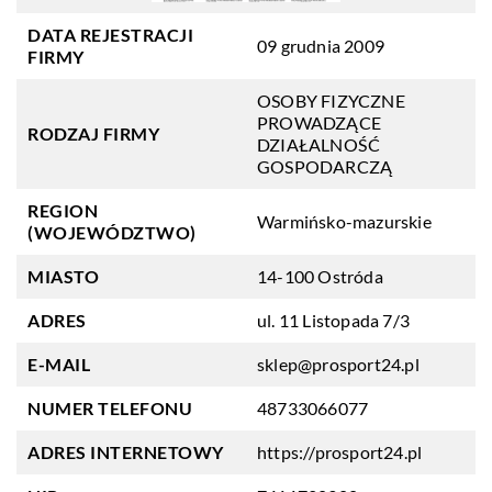
DATA REJESTRACJI
09 grudnia 2009
FIRMY
OSOBY FIZYCZNE
PROWADZĄCE
RODZAJ FIRMY
DZIAŁALNOŚĆ
GOSPODARCZĄ
REGION
Warmińsko-mazurskie
(WOJEWÓDZTWO)
MIASTO
14-100 Ostróda
ADRES
ul. 11 Listopada 7/3
E-MAIL
sklep@prosport24.pl
NUMER TELEFONU
48733066077
ADRES INTERNETOWY
https://prosport24.pl