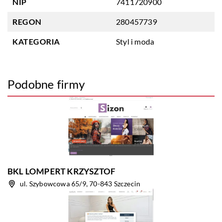
NIP
7411720900
REGON
280457739
KATEGORIA
Styl i moda
Podobne firmy
BKL LOMPERT KRZYSZTOF
ul. Szybowcowa 65/9, 70-843 Szczecin