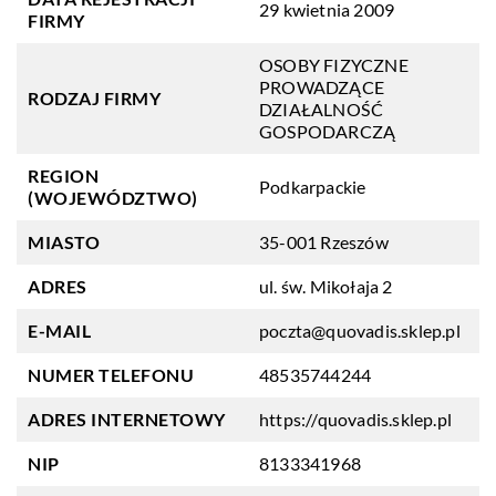
29 kwietnia 2009
FIRMY
OSOBY FIZYCZNE
PROWADZĄCE
RODZAJ FIRMY
DZIAŁALNOŚĆ
GOSPODARCZĄ
REGION
Podkarpackie
(WOJEWÓDZTWO)
MIASTO
35-001 Rzeszów
ADRES
ul. św. Mikołaja 2
E-MAIL
poczta@quovadis.sklep.pl
NUMER TELEFONU
48535744244
ADRES INTERNETOWY
https://quovadis.sklep.pl
NIP
8133341968