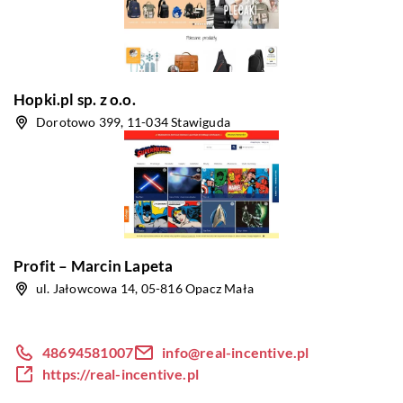
Hopki.pl sp. z o.o.
Dorotowo 399, 11-034 Stawiguda
Profit – Marcin Lapeta
ul. Jałowcowa 14, 05-816 Opacz Mała
48694581007
info@real-incentive.pl
https://real-incentive.pl