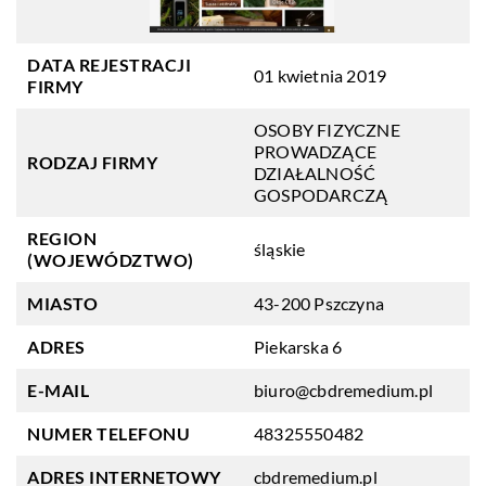
DATA REJESTRACJI
01 kwietnia 2019
FIRMY
OSOBY FIZYCZNE
PROWADZĄCE
RODZAJ FIRMY
DZIAŁALNOŚĆ
GOSPODARCZĄ
REGION
śląskie
(WOJEWÓDZTWO)
MIASTO
43-200 Pszczyna
ADRES
Piekarska 6
E-MAIL
biuro@cbdremedium.pl
NUMER TELEFONU
48325550482
ADRES INTERNETOWY
cbdremedium.pl