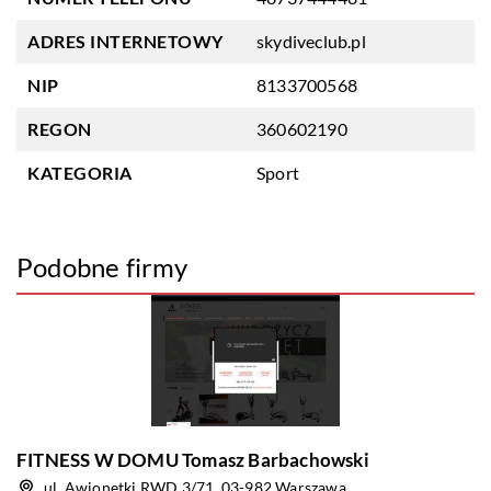
ADRES INTERNETOWY
skydiveclub.pl
NIP
8133700568
REGON
360602190
KATEGORIA
Sport
Podobne firmy
FITNESS W DOMU Tomasz Barbachowski
ul. Awionetki RWD 3/71, 03-982 Warszawa