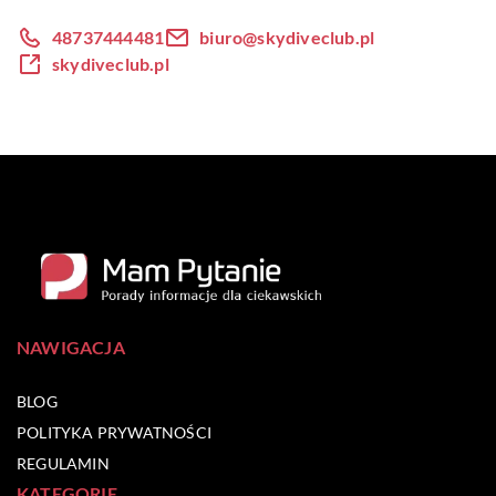
48737444481
biuro@skydiveclub.pl
skydiveclub.pl
NAWIGACJA
BLOG
POLITYKA PRYWATNOŚCI
REGULAMIN
KATEGORIE