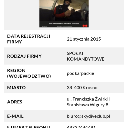
DATA REJESTRACJI
21 stycznia 2015
FIRMY
SPÓŁKI
RODZAJ FIRMY
KOMANDYTOWE
REGION
podkarpackie
(WOJEWÓDZTWO)
MIASTO
38-400 Krosno
ul. Franciszka Żwirki i
ADRES
Stanisława Wigury 8
E-MAIL
biuro@skydiveclub.pl
NUMER TELEFONU
48737444481