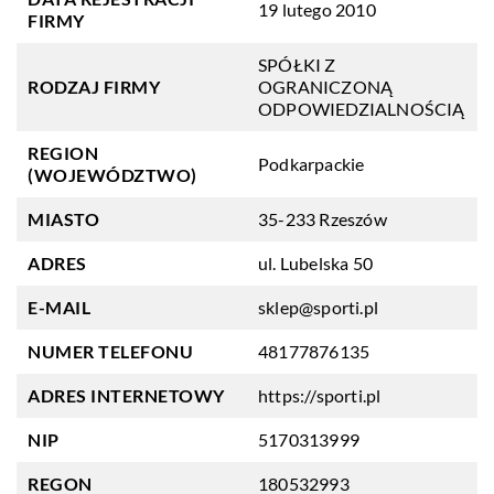
19 lutego 2010
FIRMY
SPÓŁKI Z
RODZAJ FIRMY
OGRANICZONĄ
ODPOWIEDZIALNOŚCIĄ
REGION
Podkarpackie
(WOJEWÓDZTWO)
MIASTO
35-233 Rzeszów
ADRES
ul. Lubelska 50
E-MAIL
sklep@sporti.pl
NUMER TELEFONU
48177876135
ADRES INTERNETOWY
https://sporti.pl
NIP
5170313999
REGON
180532993