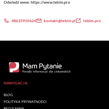
Odwiedź www:
https://www.tebim.pro
48625910624
kontakt@tebim.pl
tebim.pro
NAWIGACJA
BLOG
POLITYKA PRYWATNOŚCI
REGULAMIN