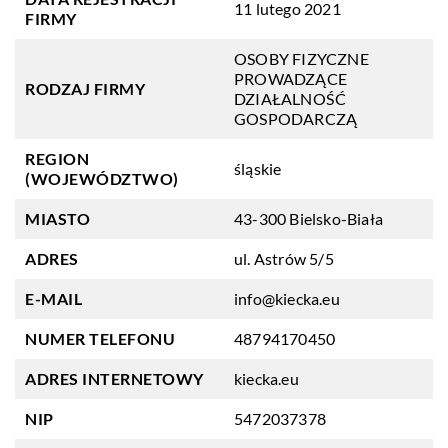
11 lutego 2021
FIRMY
OSOBY FIZYCZNE
PROWADZĄCE
RODZAJ FIRMY
DZIAŁALNOŚĆ
GOSPODARCZĄ
REGION
śląskie
(WOJEWÓDZTWO)
MIASTO
43-300 Bielsko-Biała
ADRES
ul. Astrów 5/5
E-MAIL
info@kiecka.eu
NUMER TELEFONU
48794170450
ADRES INTERNETOWY
kiecka.eu
NIP
5472037378