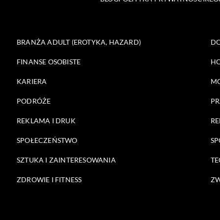
BRANŻA ADULT (EROTYKA, HAZARD)
DO
FINANSE OSOBISTE
HO
KARIERA
M
PODRÓŻE
PR
REKLAMA I DRUK
RE
SPOŁECZEŃSTWO
SP
SZTUKA I ZAINTERESOWANIA
TE
ZDROWIE I FITNESS
ZW