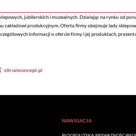
powych, jubilerskich i muzealnych. Działając na rynku od ponad
mu zakładowi produkcyjnym. Oferta firmy obejmuje lady sklepow
egółowych informacji o ofercie firmy i jej produktach, prezentuj
vitrumconcept.pl
NAWIGACJA
BLOG
POLITYKA PRYWATNOŚCI
REG