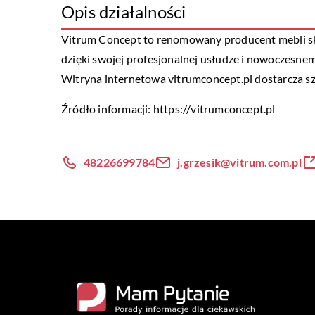
Opis działalności
Vitrum Concept to renomowany producent mebli skle
dzięki swojej profesjonalnej usłudze i nowoczesne
Witryna internetowa vitrumconcept.pl dostarcza szcz
Źródło informacji:
https://vitrumconcept.pl
48226699784
j.grzesik@vitrum.com.pl