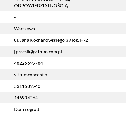
ODPOWIEDZIALNOŚCIĄ
-
Warszawa
ul. Jana Kochanowskiego 39 lok. H-2
j.grzesik@vitrum.com.pl
48226699784
vitrumconcept.pl
5311689940
146934264
Dom i ogród