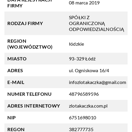
08 marca 2019
FIRMY
SPÓŁKI Z
RODZAJ FIRMY
OGRANICZONĄ
ODPOWIEDZIALNOŚCIĄ
REGION
łódzkie
(WOJEWÓDZTWO)
MIASTO
93-329 Łódź
ADRES
ul. Ogniskowa 16/4
E-MAIL
infozlotakaczka@gmail.com
NUMER TELEFONU
48796589596
ADRES INTERNETOWY
zlotakaczka.com.pl
NIP
6751698010
REGON
382777735