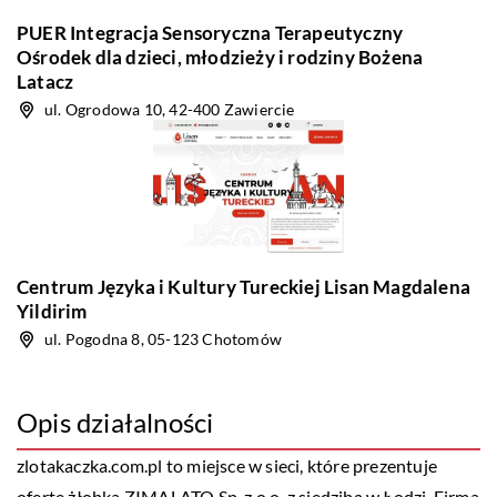
PUER Integracja Sensoryczna Terapeutyczny
Ośrodek dla dzieci, młodzieży i rodziny Bożena
Latacz
ul. Ogrodowa 10, 42-400 Zawiercie
Centrum Języka i Kultury Tureckiej Lisan Magdalena
Yildirim
ul. Pogodna 8, 05-123 Chotomów
Opis działalności
zlotakaczka.com.pl to miejsce w sieci, które prezentuje
ofertę żłobka ZIMALATO Sp. z o.o. z siedzibą w Łodzi. Firma