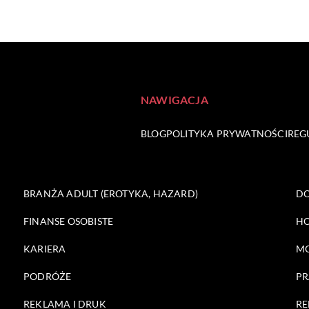
NAWIGACJA
BLOG
POLITYKA PRYWATNOŚCI
REG
BRANŻA ADULT (EROTYKA, HAZARD)
DO
FINANSE OSOBISTE
HO
KARIERA
M
PODRÓŻE
PR
REKLAMA I DRUK
RE