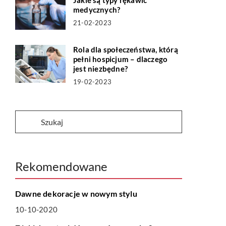
Jakie są typy rękawic
medycznych?
21-02-2023
Rola dla społeczeństwa, którą
pełni hospicjum – dlaczego
jest niezbędne?
19-02-2023
Rekomendowane
MIESZKANIE
Dawne dekoracje w nowym stylu
10-10-2020
ZDROWIE I DIETA