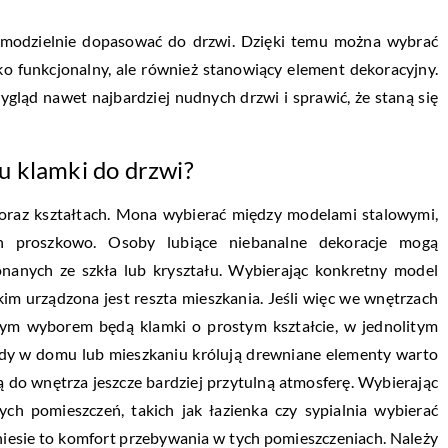
 samodzielnie dopasować do drzwi. Dzięki temu można wybrać
o funkcjonalny, ale również stanowiący element dekoracyjny.
gląd nawet najbardziej nudnych drzwi i sprawić, że staną się
u klamki do drzwi?
 oraz kształtach. Mona wybierać między modelami stalowymi,
h proszkowo. Osoby lubiące niebanalne dekoracje mogą
anych ze szkła lub kryształu. Wybierając konkretny model
kim urządzona jest reszta mieszkania. Jeśli więc we wnętrzach
ym wyborem będą klamki o prostym kształcie, w jednolitym
dy w domu lub mieszkaniu królują drewniane elementy warto
 do wnętrza jeszcze bardziej przytulną atmosferę. Wybierając
ych pomieszczeń, takich jak łazienka czy sypialnia wybierać
niesie to komfort przebywania w tych pomieszczeniach. Należy