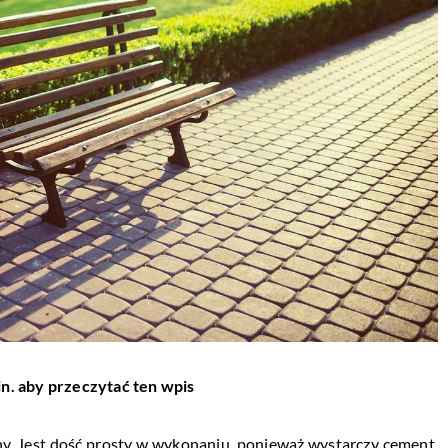
in. aby przeczytać ten wpis
y. Jest dość prosty w wykonaniu, ponieważ wystarczy cement,