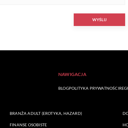
NAWIGACJA
BLOG
POLITYKA PRYWATNOŚCI
REG
BRANŻA ADULT (EROTYKA, HAZARD)
DO
FINANSE OSOBISTE
HO