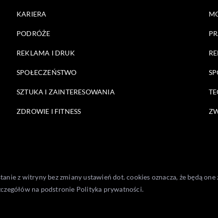
KARIERA
M
PODRÓŻE
PR
REKLAMA I DRUK
RE
SPOŁECZEŃSTWO
SP
SZTUKA I ZAINTERESOWANIA
TE
ZDROWIE I FITNESS
ZW
stanie z witryny bez zmiany ustawień dot. cookies oznacza, że będą 
zczegółów na podstronie
Polityka prywatności
.