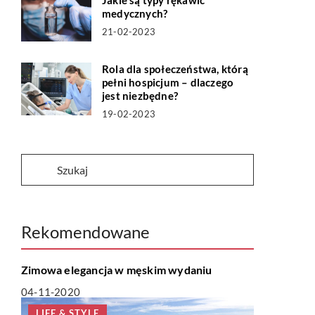
Jakie są typy rękawic
medycznych?
21-02-2023
Rola dla społeczeństwa, którą
pełni hospicjum – dlaczego
jest niezbędne?
19-02-2023
Rekomendowane
LIFE & STYLE
Zimowa elegancja w męskim wydaniu
04-11-2020
LIFE & STYLE