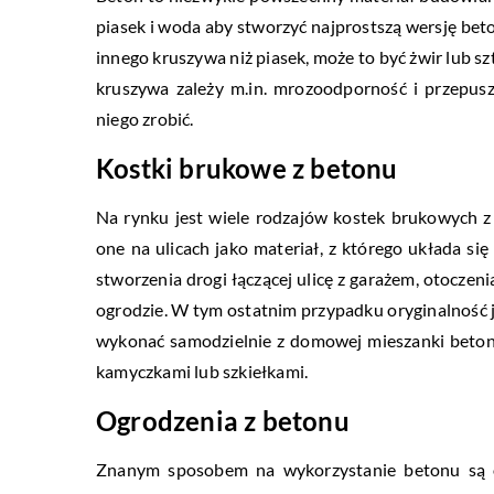
piasek i woda aby stworzyć najprostszą wersję beto
innego kruszywa niż piasek, może to być żwir lub s
kruszywa zależy m.in. mrozoodporność i przepus
niego zrobić.
Kostki brukowe z betonu
Na rynku jest wiele rodzajów kostek brukowych z 
one na ulicach jako materiał, z którego układa się
stworzenia drogi łączącej ulicę z garażem, otoc
ogrodzie. W tym ostatnim przypadku oryginalność 
wykonać samodzielnie z domowej mieszanki beton
kamyczkami lub szkiełkami.
Ogrodzenia z betonu
Znanym sposobem na wykorzystanie betonu są o