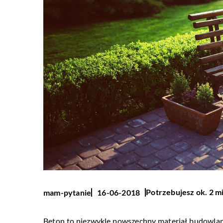
Potrzebujesz ok. 2 m
mam-pytanie
16-06-2018
Beton to niezwykle powszechny materiał budowlan