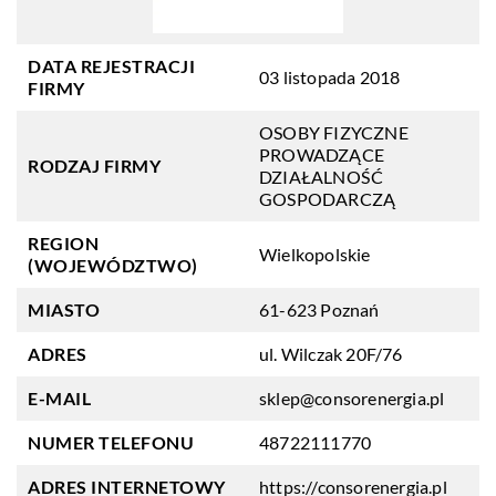
DATA REJESTRACJI
03 listopada 2018
FIRMY
OSOBY FIZYCZNE
PROWADZĄCE
RODZAJ FIRMY
DZIAŁALNOŚĆ
GOSPODARCZĄ
REGION
Wielkopolskie
(WOJEWÓDZTWO)
MIASTO
61-623 Poznań
ADRES
ul. Wilczak 20F/76
E-MAIL
sklep@consorenergia.pl
NUMER TELEFONU
48722111770
ADRES INTERNETOWY
https://consorenergia.pl