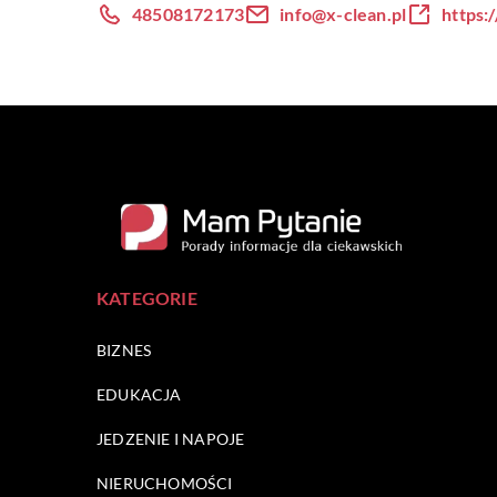
48508172173
info@x-clean.pl
https:/
KATEGORIE
BIZNES
EDUKACJA
JEDZENIE I NAPOJE
NIERUCHOMOŚCI