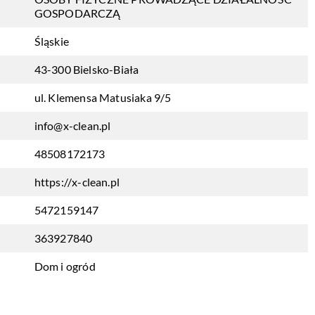
GOSPODARCZĄ
Śląskie
43-300 Bielsko-Biała
ul. Klemensa Matusiaka 9/5
info@x-clean.pl
48508172173
https://x-clean.pl
5472159147
363927840
Dom i ogród