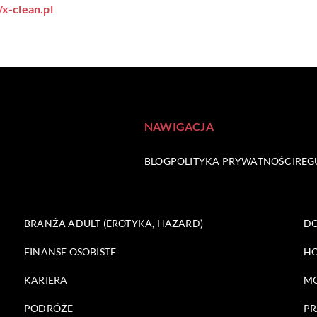
/x-clean.pl
NAWIGACJA
BLOG
POLITYKA PRYWATNOŚCI
REG
BRANŻA ADULT (EROTYKA, HAZARD)
DO
FINANSE OSOBISTE
HO
KARIERA
M
PODRÓŻE
PR