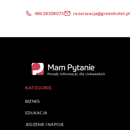
48618108075
rezerwacja@greenhotel.pl
KATEGORIE
BIZNES
EDUKACJA
JEDZENIE I NAPOJE