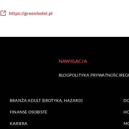
https://greenhotel.pl
NAWIGACJA
BLOG
POLITYKA PRYWATNOŚCI
REG
BRANŻA ADULT (EROTYKA, HAZARD)
DO
FINANSE OSOBISTE
HO
KARIERA
M