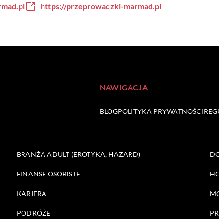
mad.pl
https://przeprowadzki-marmad.pl
NAWIGACJA
BLOG
POLITYKA PRYWATNOŚCI
REG
BRANŻA ADULT (EROTYKA, HAZARD)
DO
FINANSE OSOBISTE
HO
KARIERA
M
PODRÓŻE
PR