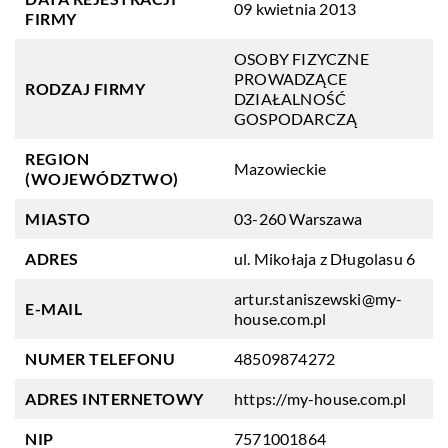
09 kwietnia 2013
FIRMY
OSOBY FIZYCZNE
PROWADZĄCE
RODZAJ FIRMY
DZIAŁALNOŚĆ
GOSPODARCZĄ
REGION
Mazowieckie
(WOJEWÓDZTWO)
MIASTO
03-260 Warszawa
ADRES
ul. Mikołaja z Długolasu 6
artur.staniszewski@my-
E-MAIL
house.com.pl
NUMER TELEFONU
48509874272
ADRES INTERNETOWY
https://my-house.com.pl
NIP
7571001864